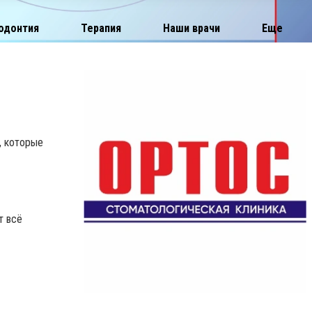
одонтия
Терапия
Наши врачи
Еще
, которые
т всё