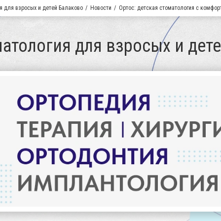
я для взросых и детей Балаково
Новости
Ортос: детская стоматология с комфор
матология для взросых и дет