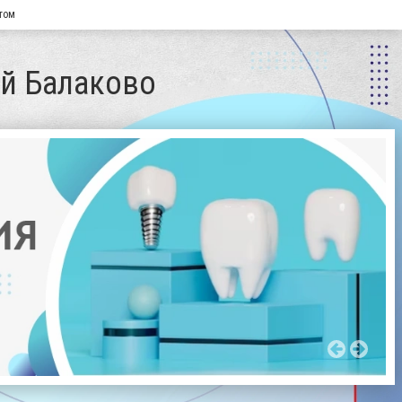
том
ей Балаково